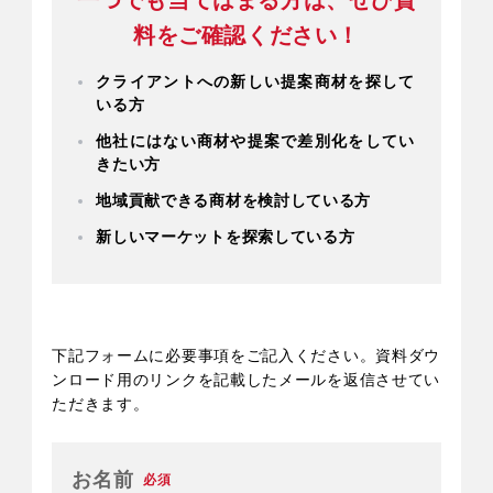
ラで解決してみませんか？
料をご確認ください！
クライアントへの新しい提案商材を探して
人が集まる、また来たくなる、人にシェ
いる方
アしたくなるアイテムで地域貢献や参拝
他社にはない商材や提案で差別化をしてい
客の体験価値UPの提案を！
きたい方
印刷会社のみなさまがすぐに実践できる
地域貢献できる商材を検討している方
アイデアですので、ぜひご活用くださ
新しいマーケットを探索している方
い！
実際のサンプルは全国ショールームにも
展示がございます。
下記フォームに必要事項をご記入ください。資料ダウ
ご希望がありましたら、ぜひ併せてお問
ンロード用のリンクを記載したメールを返信させてい
い合わせくださいませ。
ただきます。
お名前
必須