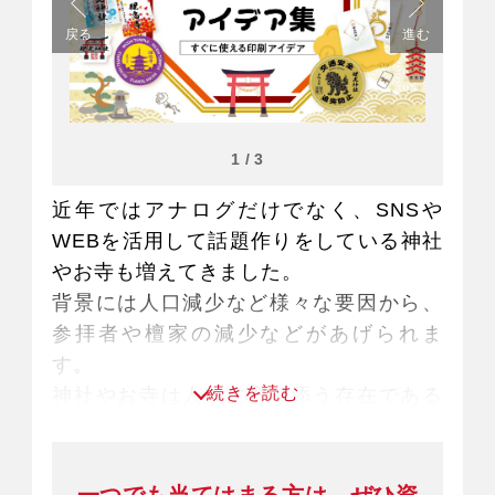
戻る
進む
1
/
3
近年ではアナログだけでなく、SNSや
WEBを活用して話題作りをしている神社
やお寺も増えてきました。
背景には人口減少など様々な要因から、
参拝者や檀家の減少などがあげられま
す。
続きを読む
神社やお寺は人々に寄り添う存在である
とともに、文化や地域の伝承など役割も
多岐に渡ります。
そうした神社やお寺の悩みを印刷のチカ
一つでも当てはまる方は、ぜひ資