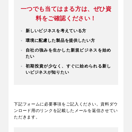
刷だけではなく、新しい価値ある制作物
一つでも当てはまる方は、ぜひ資
を提供していくことも必要とされている
料をご確認ください！
のではないでしょうか？
新しいビジネスを考えている方
本資料では、LIMEXの基礎知識から特
環境に配慮した製品を提供したい方
性、LIMEXを活用したビジネスなど事例
自社の強みを生かした新規ビジネスを始め
を交えて分かりやすくご紹介します。
たい
自社の強みを生かし、今こそ「LIMEX」
初期投資が少なく、すぐに始められる新し
いビジネスが知りたい
で広がるビジネスに挑戦してみません
か？
下記フォームに必要事項をご記入ください。資料ダウ
ンロード用のリンクを記載したメールを返信させてい
ただきます。