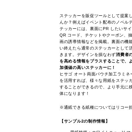
ステッカーを販促ツールとして提案
んか？例えばイベント配布のノベル
テッカーには、裏面にPR したいサ
QR コード、チケットやクーポン、
画の誘導情報などを掲載。裏面の機
い終えたら通常のステッカーとして
きます。デザインを損なわず
消費者
を高める情報をプラスすることで、
加価値の高いステッカーに！
ヒサゴ オート両面パウチ加工ラミネ
を活用すれば、様々な用紙をステッ
することができるので、より手元に
体になります！
※通紙できる紙種についてはリコー
【サンプル2の制作情報】