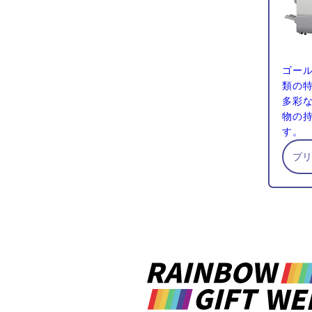
ゴー
類の
多彩
物の
す。
プ