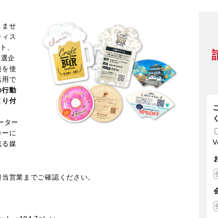
しませ
ティス
イト、
抽選企
能を使
活用で
の行動
より付
ーター
カーに
V
残る媒
担当営業までご確認ください。