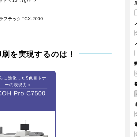
＜104.7g/㎡＞
ラフテックFCX-2000
印刷を実現するのは！
らに進化した5色目トナ
ーの表現力＞
COH Pro C7500