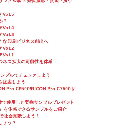
サンプル集 ～疑似減感・抗菌・抗ウ
ol.5
か？
ol.4
ol.3
たな印刷ビジネス創出へ
ol.2
ol.1
ジネス拡大の可能性を体感！
刷サンプルでチェックしよう
を提案しよう
 C9500/RICOH Pro C7500サ
実験で使用した実物サンプルプレゼント
?」を体感できるサンプルをご紹介
アで社会貢献しよう！
でしょう？