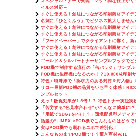
スペシャルトナーで実現！マット調な仕上がり
イルス対応～
すぐに使える！創注につながる印刷商材アイデアV
名刺に「ひとくふう」でビジネス拡大しません
すぐに使える！創注につながる印刷商材アイデアV
すぐに使える！創注につながる印刷商材アイデアV
「フードペーパー」でクライアントに響く、新
すぐに使える！創注につながる印刷商材アイデアV
すぐに使える！創注につながる印刷商材アイデアV
ゴールド＆シルバートナーサンプルブックでビ
POD機で制作する流行の「缶バッジ」サンプル
POD機は生産機になるのか！？10,000枚印
特色＋特殊紙で「訴求力のある封筒＆封入物」
リコー最新POD機の品質をいち早く体感！RICOH Pro
ンプルセット
えっ！販促効果が1.5倍！？ 特色トナー実証
「苦労する“色見本合わせ”がこんなに簡単に!
「用紙でSDGsをPR！？」環境配慮型メディ
話題の“LIMEX”×POD機でこんなものはどう
実はPOD機でも刷れるユポで差別化！
こんなものまでPOD機で！？驚き商材Vol1