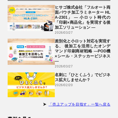
ヒサゴ株式会社「フルオート両
面パウチ加工ラミネーター HL
A-2301」 ― 小ロット時代の
「印刷×商品化」を実現する後
加工ソリューション ―
2026/03/27
差別化と小ロット対応を実現す
る、 後加工を活用したオンデ
マンド印刷商材戦略 ―POD機
×シール・ステッカービジネス
―
2026/03/27
名刺に「ひとくふう」でビジネ
ス拡大しませんか？
2026/02/20
「売上アップを目指す」一覧へ戻る