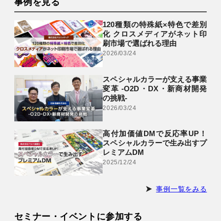
事例を見る
120種類の特殊紙×特色で差別
化 クロスメディアがネット印
刷市場で選ばれる理由
2026/03/24
スペシャルカラーが支える事業
変革 -O2D・DX・新商材開発
の挑戦-
2026/03/24
高付加価値DMで反応率UP！
スペシャルカラーで生み出すプ
レミアムDM
2025/12/24
事例一覧をみる
セミナー・イベントに参加する